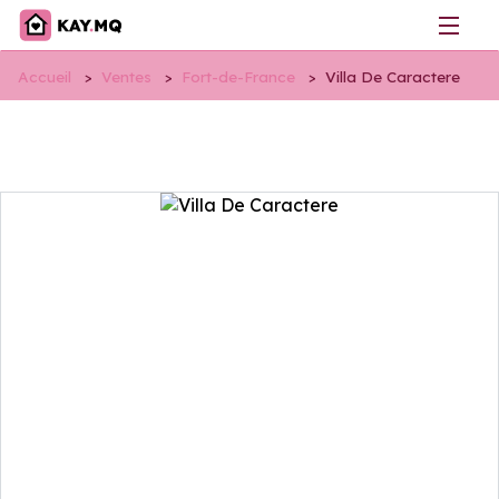
Accueil
>
Ventes
>
Fort-de-France
>
Villa De Caractere