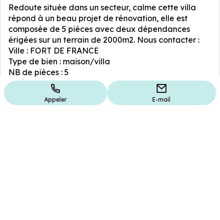
Redoute située dans un secteur, calme cette villa
répond à un beau projet de rénovation, elle est
composée de 5 pièces avec deux dépendances
érigées sur un terrain de 2000m2. Nous contacter :
Ville : FORT DE FRANCE
Type de bien : maison/villa
NB de pièces : 5
Appeler
E-mail
Ces annonces peuvent vous intéresser
photo(
19
679 000 €
849 
photo(s)
10
Maison/
Rare Opportunité à Fort-de-
France : Propriété de
Le Françoi
Caractère
Fort-de-France
•
3865 m²
•
13 pièces