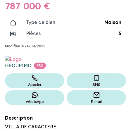
787 000 €
Type de bien
Maison
Pièces
5
Modifiée le 24/09/2025
Annonceur
professionnel
GROUPIMO
PRO
Appeler
SMS
WhatsApp
E-mail
Description
VILLA DE CARACTERE