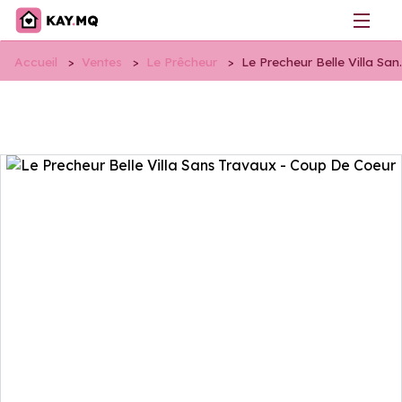
Accueil
>
Ventes
>
Le Prêcheur
>
Le Precheur Belle Villa San..