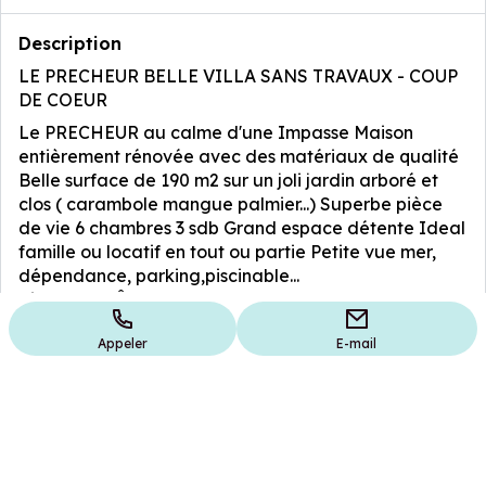
Description
LE PRECHEUR BELLE VILLA SANS TRAVAUX - COUP
DE COEUR
Le PRECHEUR au calme d'une Impasse Maison
entièrement rénovée avec des matériaux de qualité
Belle surface de 190 m2 sur un joli jardin arboré et
clos ( carambole mangue palmier...) Superbe pièce
de vie 6 chambres 3 sdb Grand espace détente Ideal
famille ou locatif en tout ou partie Petite vue mer,
dépendance, parking,piscinable...
Ville : LE PRÊCHEUR
Surface (m2) : 190
Appeler
E-mail
Type de bien : maison/villa
NB de pièces : 8
Ces annonces peuvent vous intéresser