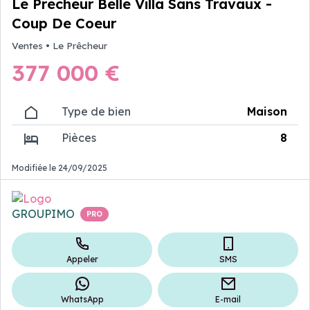
Le Precheur Belle Villa Sans Travaux -
Coup De Coeur
Ventes
•
Le Prêcheur
377 000 €
Type de bien
Maison
Pièces
8
Modifiée le 24/09/2025
Annonceur
professionnel
GROUPIMO
PRO
Appeler
SMS
WhatsApp
E-mail